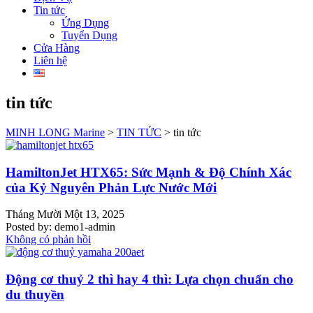
Tin tức
Ứng Dụng
Tuyển Dụng
Cửa Hàng
Liên hệ
tin tức
MINH LONG Marine
>
TIN TỨC
>
tin tức
HamiltonJet HTX65: Sức Mạnh & Độ Chính Xác
của Kỷ Nguyên Phản Lực Nước Mới
Tháng Mười Một 13, 2025
Posted by:
demo1-admin
Không có phản hồi
Động cơ thuỷ 2 thì hay 4 thì: Lựa chọn chuẩn cho
du thuyền