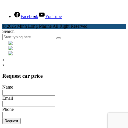
Zalo Official - Minh Long Marine
Facebook
YouTube
© 2025 Minh Long Marine All Right Reserved
Search
x
x
Request car price
Name
Email
Phone
Request