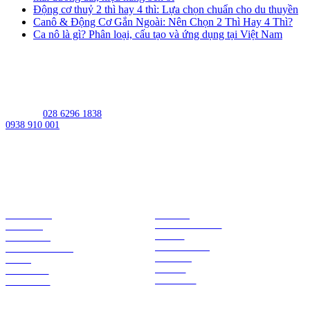
Động cơ thuỷ 2 thì hay 4 thì: Lựa chọn chuẩn cho du thuyền
Canô & Động Cơ Gắn Ngoài: Nên Chọn 2 Thì Hay 4 Thì?
Ca nô là gì? Phân loại, cấu tạo và ứng dụng tại Việt Nam
MST: 0309950448
Address:
539 Lac Long Quan St, Bay Hien Ward, Ho Chi Minh City,
Vietnam
Hotline:
028 6296 1838
/
0938 910 001
Working Hours
Monday-Friday:
08:00AM - 05:00PM
Saturday:
08:00AM - 12:00PM
Sunday:
Closed
ABOUT US
YAMAHA
HAMILTONJET
BRANDS
NANNI
SERVICES
LOWRANCE
APPLICATIONS
SIMRAD
SHOP
CENTA
CAREERS
SEASTAR
CONTACT