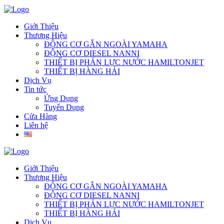
Giới Thiệu
Thương Hiệu
ĐỘNG CƠ GẮN NGOÀI YAMAHA
ĐỘNG CƠ DIESEL NANNI
THIẾT BỊ PHẢN LỰC NƯỚC HAMILTONJET
THIẾT BỊ HÀNG HẢI
Dịch Vụ
Tin tức
Ứng Dụng
Tuyển Dụng
Cửa Hàng
Liên hệ
Giới Thiệu
Thương Hiệu
ĐỘNG CƠ GẮN NGOÀI YAMAHA
ĐỘNG CƠ DIESEL NANNI
THIẾT BỊ PHẢN LỰC NƯỚC HAMILTONJET
THIẾT BỊ HÀNG HẢI
Dịch Vụ