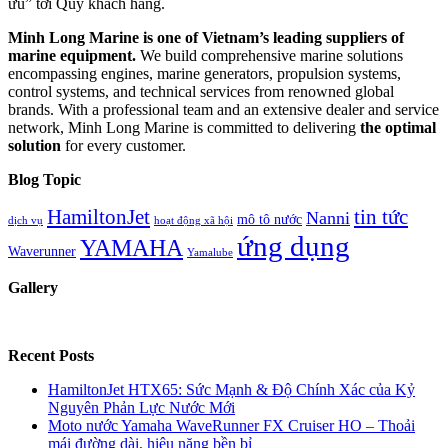
ưu” tới Quý khách hàng.
Minh Long Marine is one of Vietnam’s leading suppliers of
marine equipment.
We build comprehensive marine solutions
encompassing engines, marine generators, propulsion systems,
control systems, and technical services from renowned global
brands. With a professional team and an extensive dealer and service
network, Minh Long Marine is committed to delivering
the optimal
solution
for every customer.
Blog Topic
HamiltonJet
tin tức
Nanni
mô tô nước
dịch vụ
hoạt động xã hội
ứng dụng
YAMAHA
Waverunner
Yamalube
Gallery
Recent Posts
HamiltonJet HTX65: Sức Mạnh & Độ Chính Xác của Kỷ
Nguyên Phản Lực Nước Mới
Moto nước Yamaha WaveRunner FX Cruiser HO – Thoải
mái đường dài, hiệu năng bền bỉ