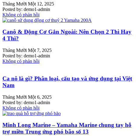
Tháng Mười Một 12, 2025
Posted by:
demo1-admin
Không có phản hồi
Canô & Động Cơ Gắn Ngoài: Nên Chọn 2 Thì Hay
4 Thì?
Tháng Mười Một 7, 2025
Posted by:
demo1-admin
Không có phản hồi
Ca nô là gì? Phân loại, cấu tạo và ứng dụng tại Việt
Nam
Tháng Mười Một 6, 2025
Posted by:
demo1-admin
Không có phản hồi
Minh Long Marine – Yamaha Marine chung tay hỗ
trợ miền Trung ứng phó bão số 13