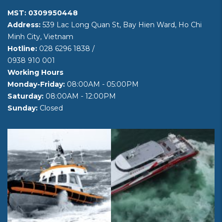
MST: 0309950448
Address:
539 Lac Long Quan St, Bay Hien Ward, Ho Chi
Minh City, Vietnam
Hotline:
028 6296 1838
/
0938 910 001
Working Hours
Monday-Friday:
08:00AM - 05:00PM
Saturday:
08:00AM - 12:00PM
Sunday:
Closed