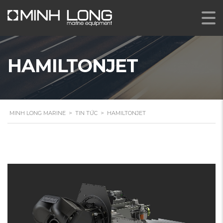
HAMILTONJET
MINH LONG MARINE
>
TIN TỨC
>
HAMILTONJET