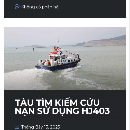
Không có phản hồi
TÀU TÌM KIẾM CỨU
NẠN SỬ DỤNG HJ403
Tháng Bảy 13, 2023