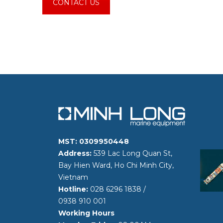
CONTACT US
MST: 0309950448
Address:
539 Lac Long Quan St,
Bay Hien Ward, Ho Chi Minh City,
Vietnam
Hotline:
028 6296 1838
/
0938 910 001
Working Hours