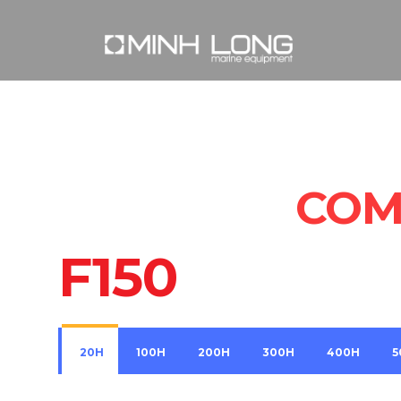
COM
F150
20H
100H
200H
300H
400H
5