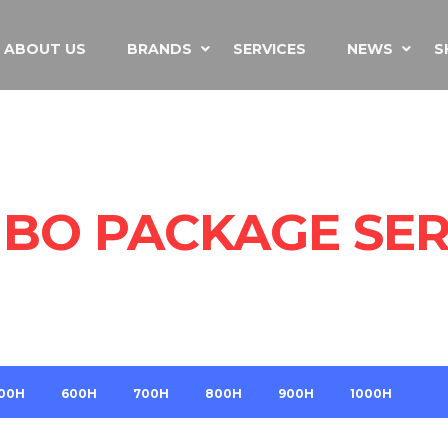
ABOUT US
BRANDS
SERVICES
NEWS
S
BO PACKAGE SER
00H
600H
700H
800H
900H
1000H