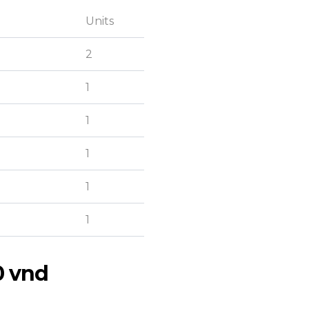
Units
2
1
1
1
1
1
0 vnd