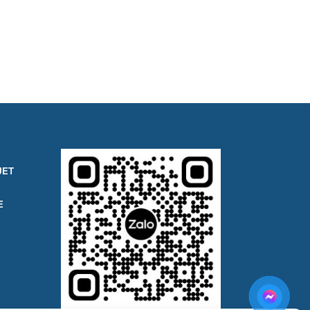
JET
E