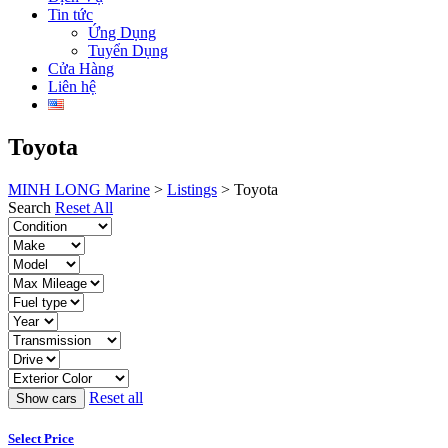
Tin tức
Ứng Dụng
Tuyển Dụng
Cửa Hàng
Liên hệ
Toyota
MINH LONG Marine
>
Listings
>
Toyota
Search
Reset All
Reset all
Select Price