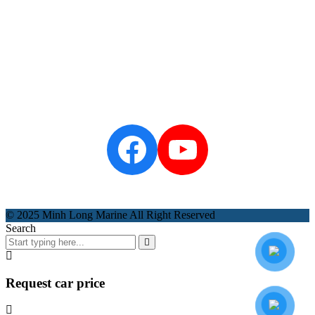
Zalo
Official
- Minh
Long
Marine
Facebook
YouTube
© 2025 Minh Long Marine All Right Reserved
Search
Request car price