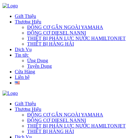
Giới Thiệu
Thương Hiệu
ĐỘNG CƠ GẮN NGOÀI YAMAHA
ĐỘNG CƠ DIESEL NANNI
THIẾT BỊ PHẢN LỰC NƯỚC HAMILTONJET
THIẾT BỊ HÀNG HẢI
Dịch Vụ
Tin tức
Ứng Dụng
Tuyển Dụng
Cửa Hàng
Liên hệ
Giới Thiệu
Thương Hiệu
ĐỘNG CƠ GẮN NGOÀI YAMAHA
ĐỘNG CƠ DIESEL NANNI
THIẾT BỊ PHẢN LỰC NƯỚC HAMILTONJET
THIẾT BỊ HÀNG HẢI
Dịch Vụ