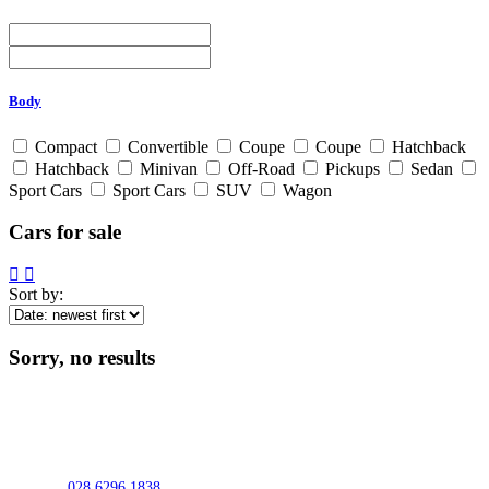
Body
Compact
Convertible
Coupe
Coupe
Hatchback
Hatchback
Minivan
Off-Road
Pickups
Sedan
Sport Cars
Sport Cars
SUV
Wagon
Cars for sale
Sort by:
Sorry, no results
MST: 0309950448
Address:
539 Lac Long Quan St, Bay Hien Ward, Ho Chi Minh City,
Vietnam
Hotline:
028 6296 1838
/