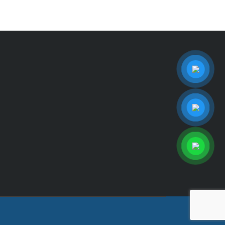
ook
uTube