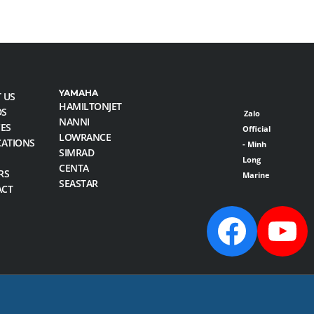
YAMAHA
 US
HAMILTONJET
DS
Zalo
NANNI
CES
Official
LOWRANCE
CATIONS
- Minh
SIMRAD
Long
CENTA
RS
Marine
SEASTAR
ACT
Faceb
Yo