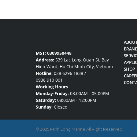
ABOUT
BRAN
MST: 0309950448
SERVI
Address:
539 Lac Long Quan St, Bay
APPLI
Hien Ward, Ho Chi Minh City, Vietnam
SHOP
Hotline:
028 6296 1838
/
CAREE
0938 910 001
CONT
Working Hours
Monday-Friday:
08:00AM - 05:00PM
Saturday:
08:00AM - 12:00PM
Sunday:
Closed
© 2025 Minh Long Marine All Right Reserved