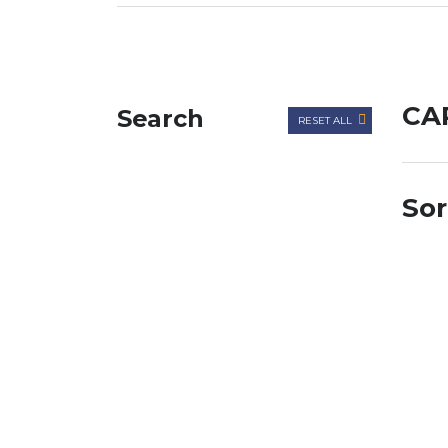
CA
Search
RESET ALL
Sor