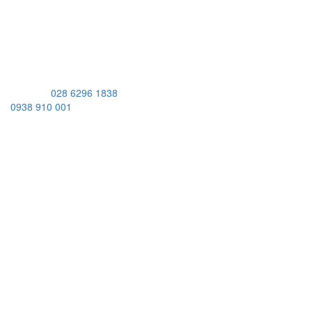
MST: 0309950448
Address:
539 Lac Long Quan St, Bay Hien Ward, Ho Chi Minh
City, Vietnam
Hotline:
028 6296 1838
/
0938 910 001
Working Hours
Monday-Friday:
08:00AM - 05:00PM
Saturday:
08:00AM - 12:00PM
Sunday:
Closed
ABOUT US
BRANDS
SERVICES
APPLICATIONS
SHOP
CAREERS
CONTACT
YAMAHA