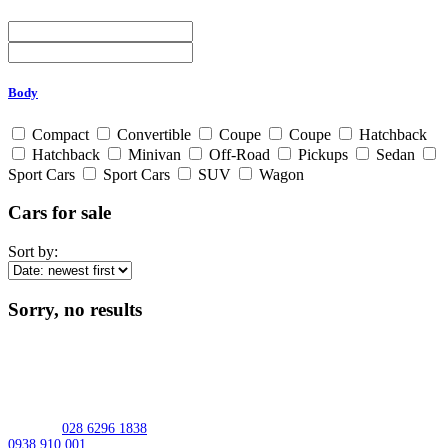
Body
Compact
Convertible
Coupe
Coupe
Hatchback
Hatchback
Minivan
Off-Road
Pickups
Sedan
Sport Cars
Sport Cars
SUV
Wagon
Cars for sale
Sort by:
Sorry, no results
MST: 0309950448
Address:
539 Lac Long Quan St, Bay Hien Ward, Ho Chi Minh City,
Vietnam
Hotline:
028 6296 1838
/
0938 910 001