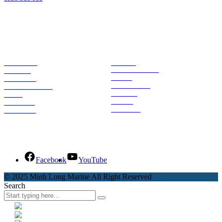
Working Hours
Monday-Friday:
08:00AM - 05:00PM
Saturday:
08:00AM - 12:00PM
Sunday:
Closed
ABOUT US
YAMAHA
HAMILTONJET
BRANDS
NANNI
SERVICES
LOWRANCE
APPLICATIONS
SIMRAD
SHOP
CENTA
CAREERS
SEASTAR
CONTACT
Zalo Official - Minh Long Marine
Facebook
YouTube
© 2025 Minh Long Marine All Right Reserved
Search