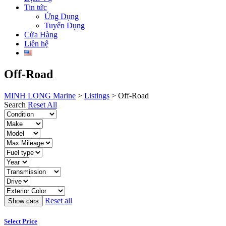
Tin tức
Ứng Dụng
Tuyển Dụng
Cửa Hàng
Liên hệ
Off-Road
MINH LONG Marine
>
Listings
>
Off-Road
Search
Reset All
Reset all
Select Price