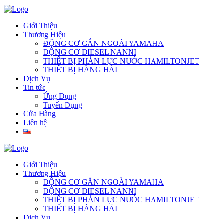
Giới Thiệu
Thương Hiệu
ĐỘNG CƠ GẮN NGOÀI YAMAHA
ĐỘNG CƠ DIESEL NANNI
THIẾT BỊ PHẢN LỰC NƯỚC HAMILTONJET
THIẾT BỊ HÀNG HẢI
Dịch Vụ
Tin tức
Ứng Dụng
Tuyển Dụng
Cửa Hàng
Liên hệ
Giới Thiệu
Thương Hiệu
ĐỘNG CƠ GẮN NGOÀI YAMAHA
ĐỘNG CƠ DIESEL NANNI
THIẾT BỊ PHẢN LỰC NƯỚC HAMILTONJET
THIẾT BỊ HÀNG HẢI
Dịch Vụ